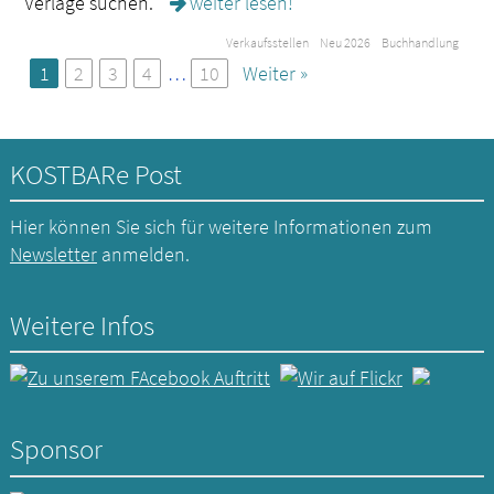
Verlage suchen.
weiter lesen!
Verkaufsstellen
Neu 2026
Buchhandlung
1
2
3
4
…
10
Weiter »
KOSTBARe Post
Hier können Sie sich für weitere Informationen zum
Newsletter
anmelden.
Weitere Infos
Sponsor