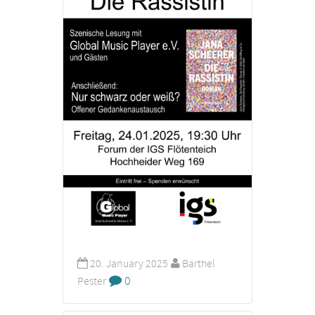
20. January 2025
Barthel
0
Pester