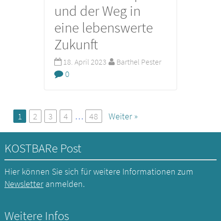
und der Weg in
eine lebenswerte
Zukunft
18. April 2023
Barthel Pester
0
1
2
3
4
…
48
Weiter »
KOSTBARe Post
Hier können Sie sich für weitere Informationen zum
Newsletter
anmelden.
Weitere Infos