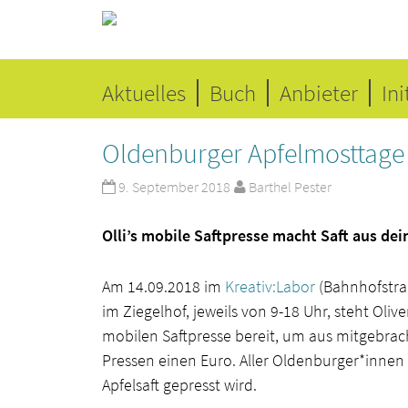
Aktuelles
Buch
Anbieter
Ini
Oldenburger Apfelmosttage
9. September 2018
Barthel Pester
Olli’s mobile Saftpresse macht Saft aus dei
Am 14.09.2018 im
Kreativ:Labor
(Bahnhofstraß
im Ziegelhof, jeweils von 9-18 Uhr, steht Oli
mobilen Saftpresse bereit, um aus mitgebrach
Pressen einen Euro. Aller Oldenburger*innen
Apfelsaft gepresst wird.