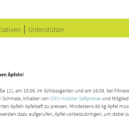
tiativen
Unterstützer
nen Äpfeln!
e 11), am 15.09. im Schlossgarten und am 16.09. bei Fitnes
ver Schmale, Inhaber von
Olli’s mobiler Saftpresse
und Mitglie
ten Äpfeln Apfelsaft zu pressen. Mindestens 80 kg Äpfel müs
 werden dazu aufgerufen, Äpfel vorbeizubringen, um dabei z