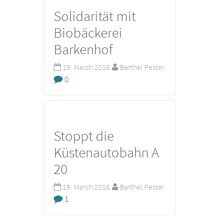
Solidarität mit
Biobäckerei
Barkenhof
19. March 2016
Barthel Pester
0
Stoppt die
Küstenautobahn A
20
19. March 2016
Barthel Pester
1