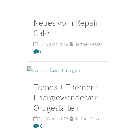
Neues vom Repair
Café
18. March 2016
Barthel Pester
0
Trends + Themen:
Energiewende vor
Ort gestalten
10. March 2016
Barthel Pester
0