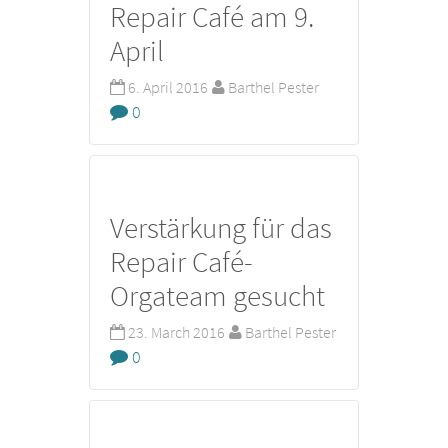
Repair Café am 9.
April
6. April 2016
Barthel Pester
0
Verstärkung für das
Repair Café-
Orgateam gesucht
23. March 2016
Barthel Pester
0