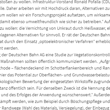
toßen zu wollen. Infrastruktur-Vorstand Ronald Pofalla (CDU
le. Daher arbeiten wir mit Hochdruck daran, Alternativen zu
ollen wir ein Forschungsprojekt aufsetzen, um wirksame M
amit ebenso umweltfreundlich wie sicher zu betreiben.“ Auf 
 zu wollen: die Vernichtung von Unkraut durch Heißwasser, el
lagenen Alternativen für sinnvoll. Er rät der Deutschen Bahn
 durch den Einsatz „optoelektronischer Verfahren“ erhebli
cht werden.
g der Deutschen Bahn AG eine Studie zur Vegetationskontroll
 Maßnahmen sollten öffentlich kommuniziert werden. „Aufgr
ode – flächendeckend im Schotterflankenbereich und Ran
er das Potential zur Oberflächen- und Grundwasserbelastung e
r ökologischen Bewertung der eingesetzten Wirkstoffe zugrun
nz öffentlich sein. Für denselben Zweck ist die Nennung der
 und des Erfolges der Anwendung wünschenswert.“ Außerde
ämpft werden, wie zum Beispiel durch Böschungspflege und
er Randwege (Wahl des Materials, Versiegelung), der Einbezu