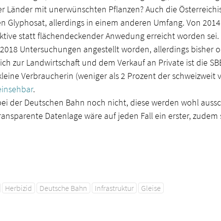
r Länder mit unerwünschten Pflanzen? Auch die Österreich
 Glyphosat, allerdings in einem anderen Umfang. Von 2014 
ktive statt flächendeckender Anwedung erreicht worden sei. Da
018 Untersuchungen angestellt worden, allerdings bisher o
eich zur Landwirtschaft und dem Verkauf an Private ist die 
kleine Verbraucherin (weniger als 2 Prozent der schweizweit v
 einsehbar
.
bei der Deutschen Bahn noch nicht, diese werden wohl aussc
ransparente Datenlage wäre auf jeden Fall ein erster, zudem s
Herbizid
Deutsche Bahn
Infrastruktur
Gleise