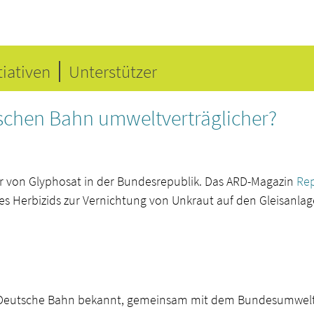
tiativen
Unterstützer
tschen Bahn umweltverträglicher?
er von Glyphosat in der Bundesrepublik. Das ARD-Magazin
Rep
 Herbizids zur Vernichtung von Unkraut auf den Gleisanlag
ie Deutsche Bahn bekannt, gemeinsam mit dem Bundesumwelt