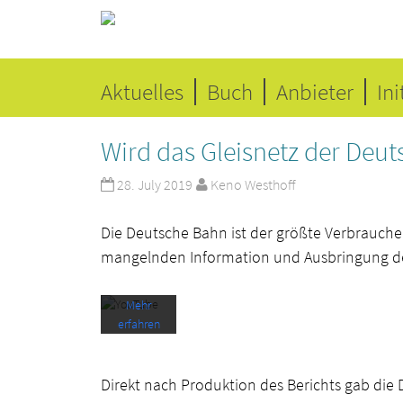
Aktuelles
Buch
Anbieter
Ini
Mit dem
Laden
Wird das Gleisnetz der Deu
des
Videos
28. July 2019
Keno Westhoff
akzeptier
en Sie die
Datensch
Die Deutsche Bahn ist der größte Verbrauch
utzerkläru
mangelnden Information und Ausbringung des
ng von
YouTube.
Mehr
erfahren
Video
Direkt nach Produktion des Berichts gab d
laden