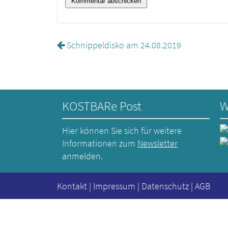
Schnippeldisko am 24.08.2019
KOSTBARe Post
W
Hier können Sie sich für weitere
Informationen zum
Newsletter
anmelden.
Kontakt
|
Impressum
|
Datenschutz
|
AGB