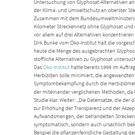
Untersuchung von Glyphosat-Alternativen ans
der Klima- und Umweltschutz an oberster Stel
Zusammen mit dem Bundesumweltministerium w
YouTube
immer
Kilometer Streckennetz ohne Glyphosat und d
entsperren
vor allem auf drei Alternativen konzentrieren
Dirk Bunke vom Öko-Institut hält die vorgesch
heute die Menge des ausgebrachten Glyphosat
stoffliche Alternativen zu Glyphosat untersu
Das
Öko-Institut
hatte bereits 1999 im Auftra
Herbiziden solle minimiert, die angewandten
Symptombekämpfung durch die Herbizidmeth
der miteinander verglichenen Methoden, da hi
Studie klar. Weiter: „Die Datensätze, die de
zur Erhöhung der Transparenz und der Akzepta
Aufwandsmengen, der behandelten Strecken
symptomatisch, sondern auch ursächlich bek
Beispiel die pflanzenfeindliche Gestaltung d