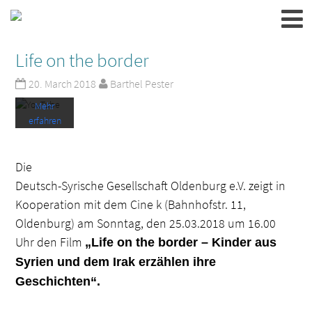
Videos
akzeptier
en Sie die
Datensch
Life on the border
utzerkläru
ng von
20. March 2018
Barthel Pester
YouTube.
Mehr
erfahren
Video
Die
laden
Deutsch-Syrische Gesellschaft Oldenburg e.V. zeigt in
Kooperation mit dem Cine k (Bahnhofstr. 11,
Oldenburg) am Sonntag, den 25.03.2018 um 16.00
YouTube
immer
Uhr den Film
„Life on the border – Kinder aus
entsperren
Syrien und dem Irak erzählen ihre
Geschichten“
.