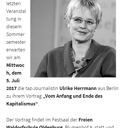
letzten
Veranstal
tung in
diesem
Sommer
semester
erwarten
wir am
Mittwoc
h, dem
5. Juli
2017
die taz-Journalistin
Ulrike Herrmann
aus Berlin
zu ihrem Vortrag
„Vom Anfang und Ende des
Kapitalismus“
.
Der Vortrag findet im Festsaal der
Freien
Waldorfschule Oldenburg
, Blumenhof 9, statt und