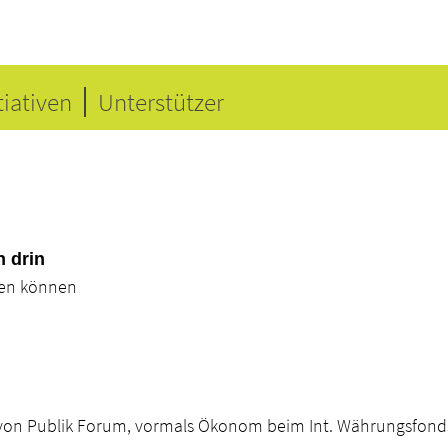
tiativen
Unterstützer
n drin
zen können
 von Publik Forum, vormals Ökonom beim Int. Währungsfond