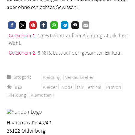
aber ohne schlechtes Gewissen!
Gutschein 1:
10 % Rabatt auf ein Kleidungsstück Ihrer
Wahl.
Gutschein 2:
5 % Rabatt auf den gesamten Einkauf.
Kategorie
Kleidung
Verkaufsstellen
Tags
Kleider
Mode
fair
ethical
Fashion
Kleidung
Klamotten
Haarenstraße 48/49
26122 Oldenburg