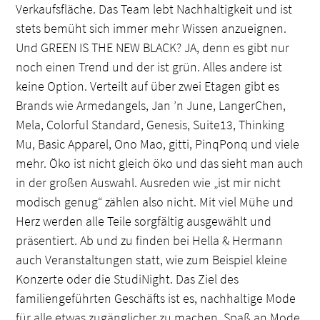
Verkaufsfläche. Das Team lebt Nachhaltigkeit und ist
stets bemüht sich immer mehr Wissen anzueignen.
Und GREEN IS THE NEW BLACK? JA, denn es gibt nur
noch einen Trend und der ist grün. Alles andere ist
keine Option. Verteilt auf über zwei Etagen gibt es
Brands wie Armedangels, Jan ’n June, LangerChen,
Mela, Colorful Standard, Genesis, Suite13, Thinking
Mu, Basic Apparel, Ono Mao, gitti, PinqPonq und viele
mehr. Öko ist nicht gleich öko und das sieht man auch
in der großen Auswahl. Ausreden wie „ist mir nicht
modisch genug“ zählen also nicht. Mit viel Mühe und
Herz werden alle Teile sorgfältig ausgewählt und
präsentiert. Ab und zu finden bei Hella & Hermann
auch Veranstaltungen statt, wie zum Beispiel kleine
Konzerte oder die StudiNight. Das Ziel des
familiengeführten Geschäfts ist es, nachhaltige Mode
für alle etwas zugänglicher zu machen. Spaß an Mode,